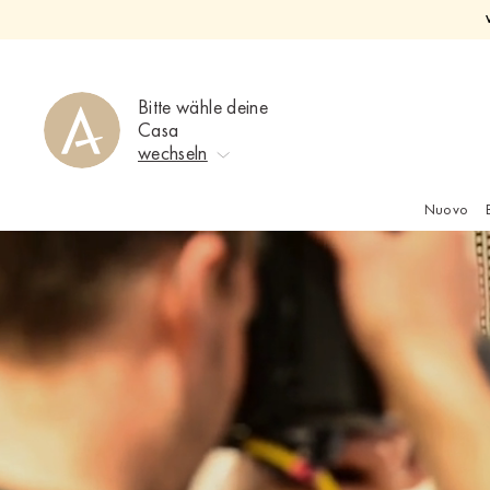
Direkt
zum
Inhalt
Bitte wähle deine
Casa
wechseln
Nuovo
Keine Auswahl
Ahrweiler
Bad Zwischenahn
Baden-Baden
Berlin-Friedrichshagen
Berlin-Lichterfelde