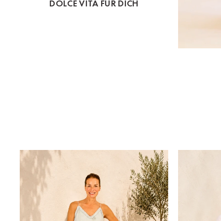
DOLCE VITA FÜR DICH
St.Pölten
Staufen
Stuttgart
Timmendorf
Tulln
Tuttlingen
Wien Hietzing (13.Bez.)
Wismar
Wustrow
Zwettl