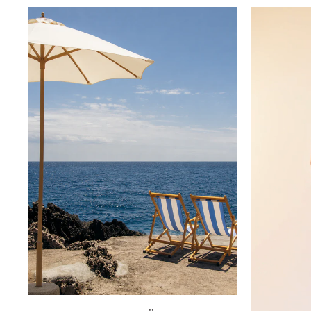
Innsbruck
Kiel-CittiPark
Krems
Leipzig
Linz
Lindau
Lübeck
Münster
Oldenburg
Potsdam
Rostock
Schwerin