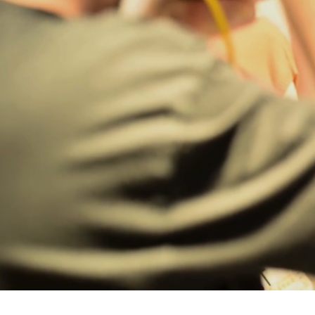
Bregenz
Bruck ad Leitha
Buxtehude
Dornbirn
Dortmund-Hombruch
Düsseldorf-Benrath
Essen
HH-AEZ
HH-EEZ
HH-Eppendorf
HH-Hanseviertel
HH-Wandsbek
Hannover