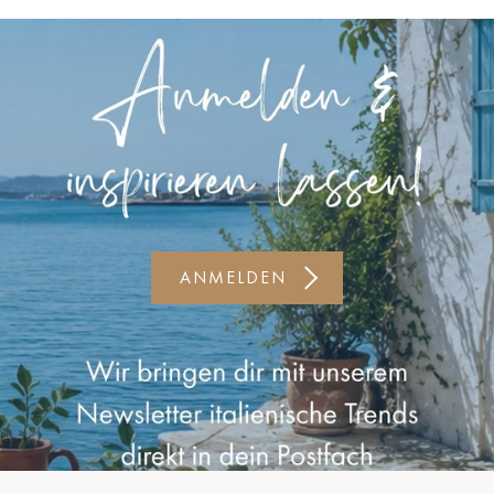
Kiel-CittiPark
Krems
Leipzig
Linz
Lindau
Lübeck
ANMELDEN
Münster
Oldenburg
Potsdam
Rostock
Schwerin