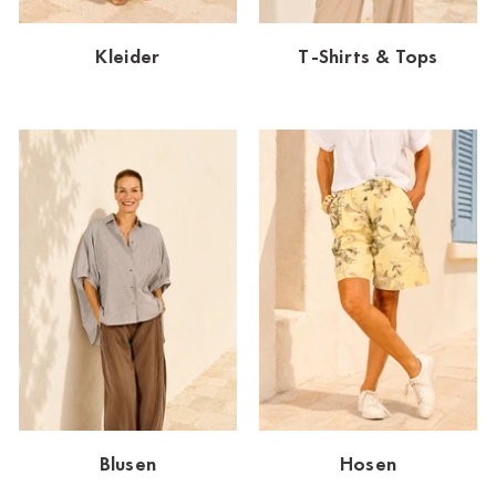
Dornbirn
Kleider
T-Shirts & Tops
Dortmund-Hombruch
Düsseldorf-Benrath
Essen
HH-AEZ
HH-EEZ
HH-Eppendorf
HH-Hanseviertel
HH-Wandsbek
Hannover
Blusen
Hosen
Innsbruck