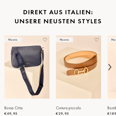
St.Pölten
DIREKT AUS ITALIEN:
UNSERE NEUSTEN STYLES
Staufen
Stuttgart
Nuovo
Nuovo
Nu
Timmendorf
Tulln
Tuttlingen
Wien Hietzing (13.Bez.)
Wismar
Wustrow
Zwettl
Borsa Citta
Cintura piccolo
Bomb
€49,95
€29,95
€18