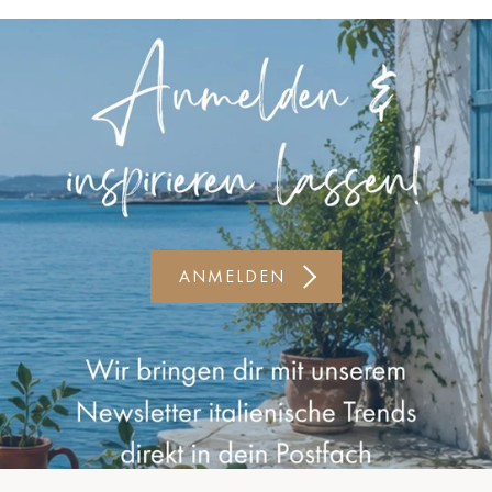
Kiel-CittiPark
Krems
Leipzig
Linz
Lindau
Lübeck
ANMELDEN
Münster
Oldenburg
Potsdam
Rostock
Schwerin