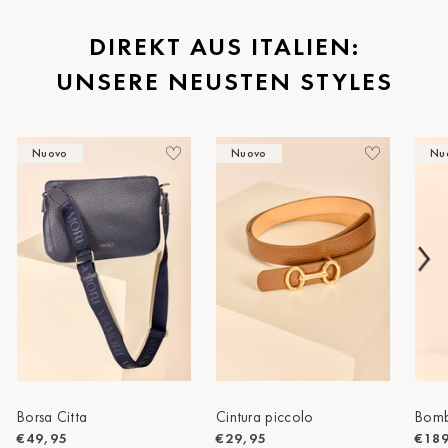
St.Pölten
DIREKT AUS ITALIEN:
UNSERE NEUSTEN STYLES
Staufen
Stuttgart
Nuovo
Nuovo
Nu
Timmendorf
Tulln
Tuttlingen
Wien Hietzing (13.Bez.)
Wismar
Wustrow
Zwettl
Borsa Citta
Cintura piccolo
Bomb
€49,95
€29,95
€18