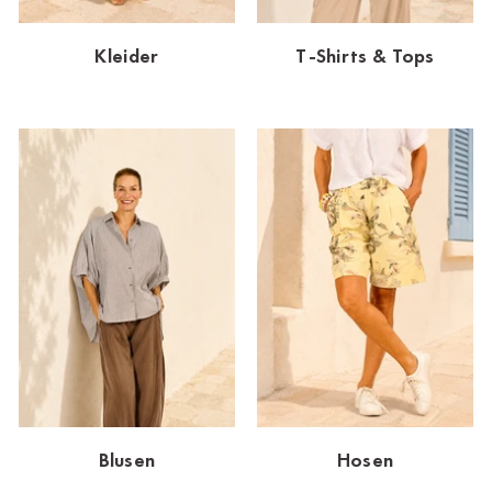
Dornbirn
Kleider
T-Shirts & Tops
Dortmund-Hombruch
Düsseldorf-Benrath
Essen
HH-AEZ
HH-EEZ
HH-Eppendorf
HH-Hanseviertel
HH-Wandsbek
Hannover
Blusen
Hosen
Innsbruck