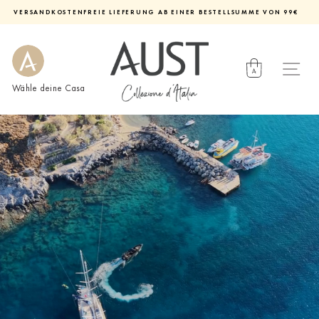
Direkt
VERSANDKOSTENFREIE LIEFERUNG AB EINER BESTELLSUMME VON 99€
zum
Diashow
Inhalt
pausieren
Wähle deine Casa