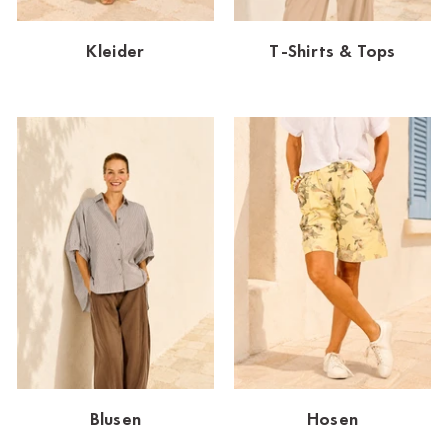
Dornbirn
Kleider
T-Shirts & Tops
Dortmund-Hombruch
Düsseldorf-Benrath
Essen
HH-AEZ
HH-EEZ
HH-Eppendorf
HH-Hanseviertel
HH-Wandsbek
Hannover
Blusen
Hosen
Innsbruck