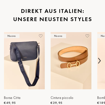
St.Pölten
DIREKT AUS ITALIEN:
UNSERE NEUSTEN STYLES
Staufen
Stuttgart
Nuovo
Nuovo
Nu
Timmendorf
Tulln
Tuttlingen
Wien Hietzing (13.Bez.)
Wismar
Wustrow
Zwettl
Borsa Citta
Cintura piccolo
Bomb
€49,95
€29,95
€18