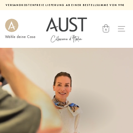
Direkt
VERSANDKOSTENFREIE LIEFERUNG AB EINER BESTELLSUMME VON 99€
zum
Diashow
Inhalt
pausieren
Wähle deine Casa