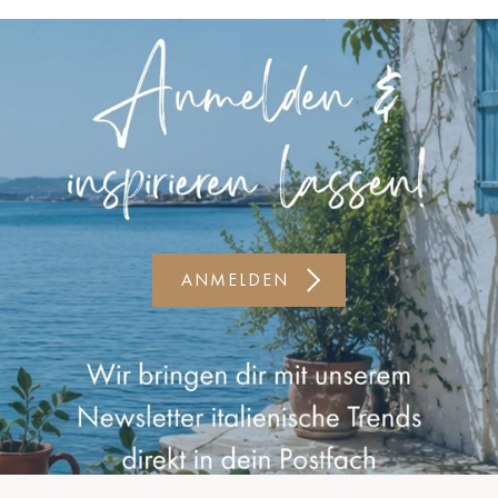
Kiel-CittiPark
Krems
Leipzig
Linz
Lindau
Lübeck
ANMELDEN
Münster
Oldenburg
Potsdam
Rostock
Schwerin