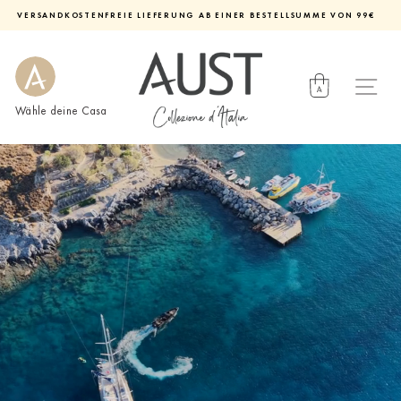
Direkt
VERSANDKOSTENFREIE LIEFERUNG AB EINER BESTELLSUMME VON 99€
zum
Diashow
Inhalt
pausieren
Wähle deine Casa