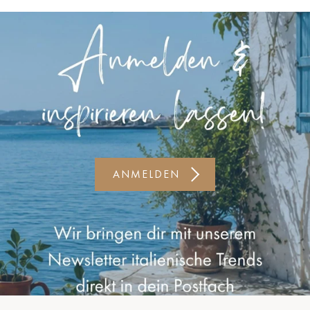
Kiel-CittiPark
Krems
Leipzig
Linz
Lindau
Lübeck
ANMELDEN
Münster
Oldenburg
Potsdam
Rostock
Schwerin