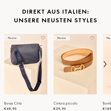
St.Pölten
DIREKT AUS ITALIEN:
UNSERE NEUSTEN STYLES
Staufen
Stuttgart
Nuovo
Nuovo
Nu
Timmendorf
Tulln
Tuttlingen
Wien Hietzing (13.Bez.)
Wismar
Wustrow
Zwettl
Borsa Citta
Cintura piccolo
Bomb
€49,95
€29,95
€18