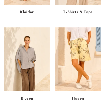
Dornbirn
Kleider
T-Shirts & Tops
Dortmund-Hombruch
Düsseldorf-Benrath
Essen
HH-AEZ
HH-EEZ
HH-Eppendorf
HH-Hanseviertel
HH-Wandsbek
Hannover
Blusen
Hosen
Innsbruck